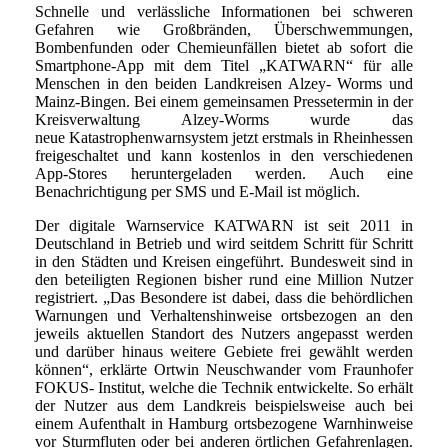
Schnelle und verlässliche Informationen bei schweren
Gefahren wie Großbränden, Überschwemmungen,
Bombenfunden oder Chemieunfällen bietet ab sofort die
Smartphone-App mit dem Titel „KATWARN“ für alle
Menschen in den beiden Landkreisen Alzey- Worms und
Mainz-Bingen. Bei einem gemeinsamen Pressetermin in der
Kreisverwaltung Alzey-Worms wurde das
neue Katastrophenwarnsystem jetzt erstmals in Rheinhessen
freigeschaltet und kann kostenlos in den verschiedenen
App-Stores heruntergeladen werden. Auch eine
Benachrichtigung per SMS und E-Mail ist möglich.
Der digitale Warnservice KATWARN ist seit 2011 in
Deutschland in Betrieb und wird seitdem Schritt für Schritt
in den Städten und Kreisen eingeführt. Bundesweit sind in
den beteiligten Regionen bisher rund eine Million Nutzer
registriert. „Das Besondere ist dabei, dass die behördlichen
Warnungen und Verhaltenshinweise ortsbezogen an den
jeweils aktuellen Standort des Nutzers angepasst werden
und darüber hinaus weitere Gebiete frei gewählt werden
können“, erklärte Ortwin Neuschwander vom Fraunhofer
FOKUS- Institut, welche die Technik entwickelte. So erhält
der Nutzer aus dem Landkreis beispielsweise auch bei
einem Aufenthalt in Hamburg ortsbezogene Warnhinweise
vor Sturmfluten oder bei anderen örtlichen Gefahrenlagen.