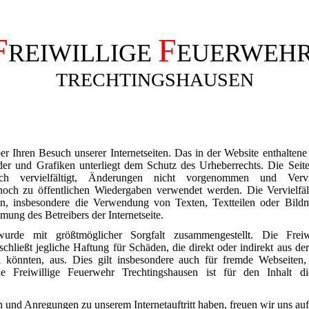
F
F
REIWILLIGE
EUERWEH
TRECHTINGSHAUSEN
er Ihren Besuch unserer Internetseiten.
Das in der Website enthaltene
der und Grafiken unterliegt dem Schutz des Urheberrechts.
Die Seit
ch vervielfältigt, Änderungen nicht vorgenommen und Verviel
 noch zu öffentlichen Wiedergaben verwendet werden. Die Vervielfä
en,
insbesondere die Verwendung von Texten, Textteilen oder Bildma
mmung des Betreibers der
Internetseite.
urde mit größtmöglicher Sorgfalt zusammengestellt. Die Freiw
schließt jegliche Haftung für Schäden, die direkt oder indirekt aus de
n könnten, aus. Dies gilt insbesondere auch für fremde Webseiten,
Die
Freiwillige Feuerwehr Trechtingshausen ist für den Inhalt di
n und Anregungen zu unserem Internetauftritt haben, freuen wir uns auf