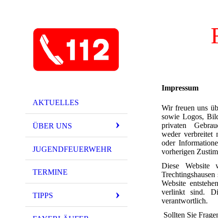
Impressum
AKTUELLES
Wir freuen uns üb
sowie Logos, Bil
privaten Gebrau
ÜBER UNS
weder
verbreitet
oder Information
JUGENDFEUERWEHR
vorherigen Zusti
Diese Website w
TERMINE
Trechtingshausen 
Website entstehe
verlinkt sind. 
TIPPS
verantwortlich.
Sollten Sie Frage